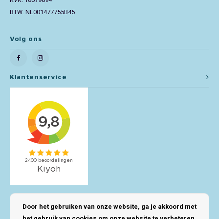
KVK: 18079894
BTW: NL001477755B45
Toy Story
Volg ons
Turtles (TMNT)
Vaiana
Klantenservice
Wish
Mijn account
Door het gebruiken van onze website, ga je akkoord met
het gebruik van cookies om onze website te verbeteren.