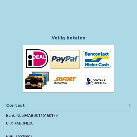
Paw Patrol
Peppa Pig
Veilig betalen
Pluto
Pokemon
Sonic the Hedgehog
Spiderman
Star Wars
Contact
Bank: NL59RABO0116160179
Super Mario
BIC: RABONL2U
Thomas de Trein