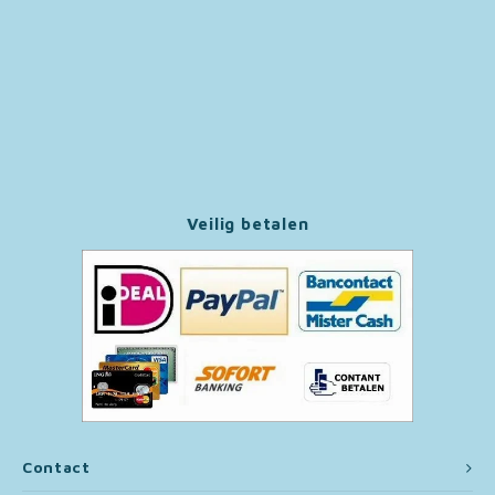
Paw Patrol
Peppa Pig
Pluto
Pokemon
Veilig betalen
Sonic the Hedgehog
Spiderman
Star Wars
Super Mario
Contact
Thomas de Trein