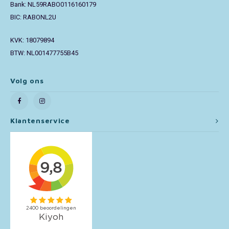
Bank: NL59RABO0116160179
BIC: RABONL2U
Toy Story
KVK: 18079894
Turtles (TMNT)
BTW: NL001477755B45
Vaiana
Volg ons
Wish
Klantenservice