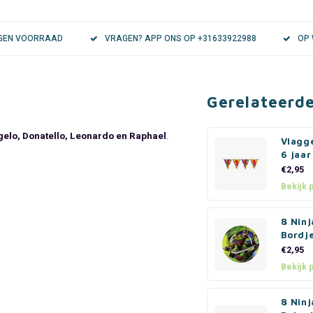
EIGEN VOORRAAD
VRAGEN? APP ONS OP +31633922988
OP 
Gerelateerd
elo, Donatello, Leonardo en Raphael
.
Vlagge
6 jaar
€2,95
Bekijk 
8 Ninj
Bordj
€2,95
Bekijk 
8 Ninj