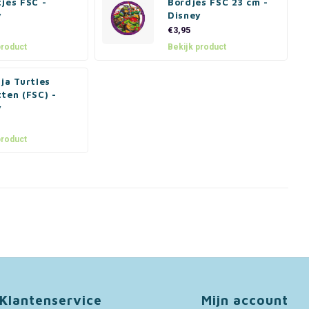
jes FSC -
Bordjes FSC 23 cm -
y
Disney
€3,95
product
Bekijk product
ja Turtles
ten (FSC) -
y
product
Klantenservice
Mijn account