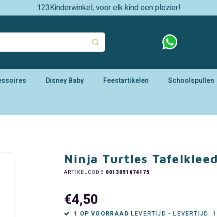
123Kinderwinkel; voor elk kind een plezier!
essoires
Disney Baby
Feestartikelen
Schoolspullen
Ninja Turtles Tafelklee
ARTIKELCODE
0013051674175
€4,50
1 OP VOORRAAD
LEVERTIJD - LEVERTIJD: 