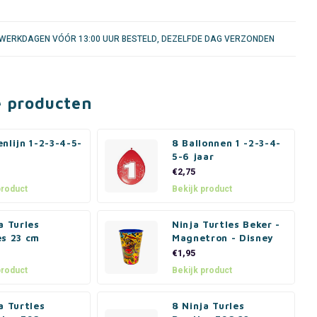
WERKDAGEN VÓÓR 13:00 UUR BESTELD, DEZELFDE DAG VERZONDEN
e producten
nlijn 1-2-3-4-5-
8 Ballonnen 1 -2-3-4-
5-6 jaar
€2,75
product
Bekijk product
a Turles
Ninja Turtles Beker -
es 23 cm
Magnetron - Disney
€1,95
product
Bekijk product
a Turtles
8 Ninja Turles