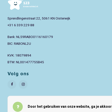
Sprendlingenstraat 22, 5061 KN Oisterwijk
+31 6 339 229 88
Bank: NL59RABO0116160179
BIC: RABONL2U
KVK: 18079894
BTW: NL001477755B45
Volg ons
Door het gebruiken van onze website, ga je akkoo