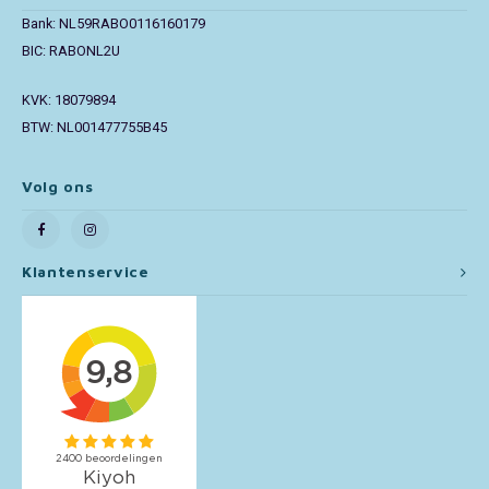
Bank: NL59RABO0116160179
Toy Story
BIC: RABONL2U
Turtles (TMNT)
KVK: 18079894
BTW: NL001477755B45
Vaiana
Volg ons
Wish
Klantenservice