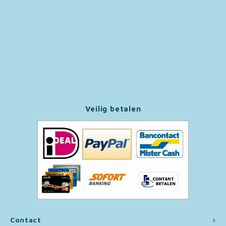
Paw Patrol
Peppa Pig
Pluto
Pokemon
Veilig betalen
Sonic the Hedgehog
Spiderman
Star Wars
Super Mario
Contact
Thomas de Trein