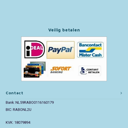
Paw Patrol
Peppa Pig
Veilig betalen
Pluto
Pokemon
Sonic the Hedgehog
Spiderman
Contact
Star Wars
Bank: NL59RABO0116160179
BIC: RABONL2U
Super Mario
KVK: 18079894
Thomas de Trein