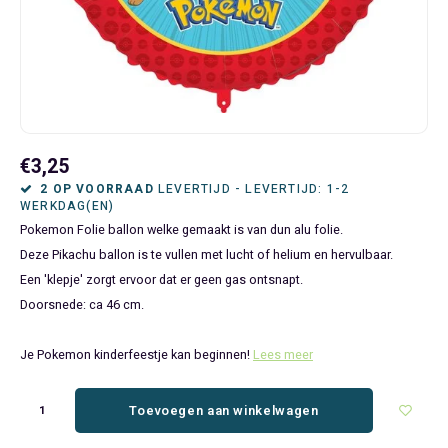
Bluey
Kinderbedden
Kokskleding
Baby Speelgoed
Disney Cars Feestartikelen
Baseball Caps & Petten
Servetten
Teens
Brandweerman Sam
Klokken & Wekkers
Mode Accessoires
Baby T-shirts
Disney Frozen Feestartikelen
Handtasjes & Schoudertasjes
Tafelkleden
Disney Cars
Kussens
Ondergoed & Sokken
Luiertassen
Disney Princess Feestartikelen
Horloges
Wegwerp Servies
Disney Frozen
Lampen
Onesies
Knuffeltjes
Gaby's Poppenhuis Feestartikelen
Paraplu's, Regenjassen en Regenlaarzen
€3,25
2 OP VOORRAAD
LEVERTIJD - LEVERTIJD: 1-2
WERKDAG(EN)
Disney Princess
Muurstickers, Raamstickers & Posters
Pyjama's & Shortama's
Rompertjes
Lilo & Stitch Feestartikelen
Plaids
Pokemon Folie ballon welke gemaakt is van dun alu folie.
Deze Pikachu ballon is te vullen met lucht of helium en hervulbaar.
Dombo
Opbergmanden & opbergboxen
Pantoffels
Slabbetjes
Mickey Mouse Feestartikelen
Portemonnees
Een 'klepje' zorgt ervoor dat er geen gas ontsnapt.
Doorsnede: ca 46 cm.
Donald Duck
Opbergrekken en speelgoedkisten
Regenjassen & Regenlaarzen
Minecraft Feestartikelen
Slaapmaskers
Gabby's Poppenhuis
Prullenbakken
Sweaters & Hoodies
Minions Feestartikelen
Slaapzakken
Je Pokemon kinderfeestje kan beginnen!
Lees meer
Hello Kitty
Slaapzakken & Readynaps
T-shirts & Longsleeves
Minnie Mouse Feestartikelen
Toilettassen & Verzorging
Toevoegen aan winkelwagen