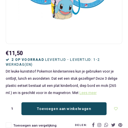
Bluey
Kinderbedden
Kokskleding
Baby Speelgoed
Disney Cars Feestartikelen
Baseball Caps & Petten
Servetten
Teens
Brandweerman Sam
Klokken & Wekkers
Mode Accessoires
Baby T-shirts
Disney Frozen Feestartikelen
Handtasjes & Schoudertasjes
Tafelkleden
Disney Cars
Kussens
Ondergoed & Sokken
Luiertassen
Disney Princess Feestartikelen
Horloges
Wegwerp Servies
Disney Frozen
Lampen
Onesies
Knuffeltjes
Gaby's Poppenhuis Feestartikelen
Paraplu's, Regenjassen en Regenlaarzen
€11,50
Disney Princess
Muurstickers, Raamstickers & Posters
Pyjama's & Shortama's
Rompertjes
Lilo & Stitch Feestartikelen
Plaids
2 OP VOORRAAD
LEVERTIJD - LEVERTIJD: 1-2
WERKDAG(EN)
Dit leuke kunststof Pokemon kinderservies kun je gebruiken voor je
Dombo
Opbergmanden & opbergboxen
Pantoffels
Slabbetjes
Mickey Mouse Feestartikelen
Portemonnees
ontbijt, lunch en avondeten. Dat eet een stuk gezelliger! Deze 3 delige
plastic eetset bestaat uit een plat kinderbord, diep bord en mok (265
Donald Duck
Opbergrekken en speelgoedkisten
Regenjassen & Regenlaarzen
Minecraft Feestartikelen
Slaapmaskers
ml.) en is geschikt voor in de magnetron. Met
Lees meer
Gabby's Poppenhuis
Prullenbakken
Sweaters & Hoodies
Minions Feestartikelen
Slaapzakken
Toevoegen aan winkelwagen
Hello Kitty
Slaapzakken & Readynaps
T-shirts & Longsleeves
Minnie Mouse Feestartikelen
Toilettassen & Verzorging
DELEN:
Toevoegen aan vergelijking