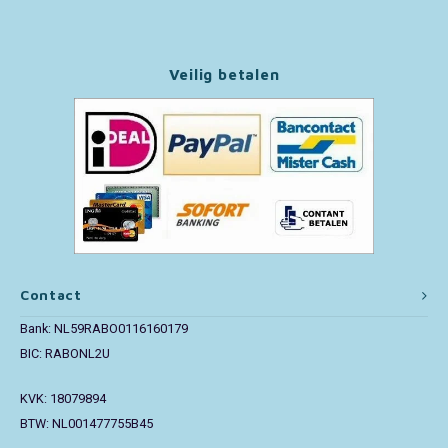
Paw Patrol
Veilig betalen
Peppa Pig
Pluto
Pokemon
Sonic the Hedgehog
Spiderman
Contact
Bank: NL59RABO0116160179
Star Wars
BIC: RABONL2U
Super Mario
KVK: 18079894
BTW: NL001477755B45
Thomas de Trein