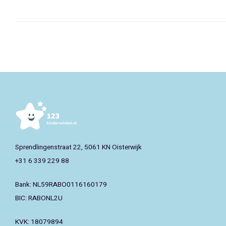
Sprendlingenstraat 22, 5061 KN Oisterwijk
+31 6 339 229 88
Bank: NL59RABO0116160179
BIC: RABONL2U
KVK: 18079894