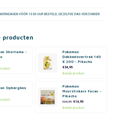
WERKDAGEN VÓÓR 13:00 UUR BESTELD, DEZELFDE DAG VERZONDEN
e producten
on Shortama -
Pokemon
hu
Dekbedovertrek 140
X 200 - Pikachu
€34,95
product
Bekijk product
Pokemon
on Opbergbox
Muurstickers Faces -
Pikachu
product
€14,95
€24,95
Bekijk product