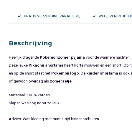
GRATIS VERZENDING VANAF € 75,-
WIJ LEVEREN UIT 
Beschrijving
Heerlijk dragende
Pokemon
zomer pyjama
voor de warmere nachten.
Deze leuke
Pikachu
shortama
heeft korte mouwen en een short. Op he
en op de short staat het
Pokemon logo
. De
kinder shortama
is ook 
of gewoon overdag als
zomersetje
.
Materiaal: 100% katoen.
Slapen was nog nooit zo leuk!
Advies: Was kleding met print altijd binnenstebuiten.