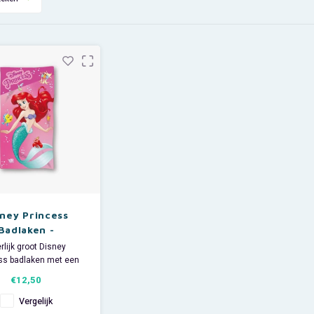
sney Princess
Badlaken -
drogend - Ariel
rlijk groot Disney
ss badlaken met een
ng van Ariël, de kleine
€12,50
min. De roze Disney
oek is ideaal voor
Vergelijk
gebruik, voor bij de