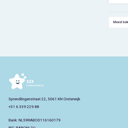
zwemles
als str
als je n
Meest be
Sprendlingenstraat 22, 5061 KN Oisterwijk
+31 6 339 229 88
Bank: NL59RABO0116160179