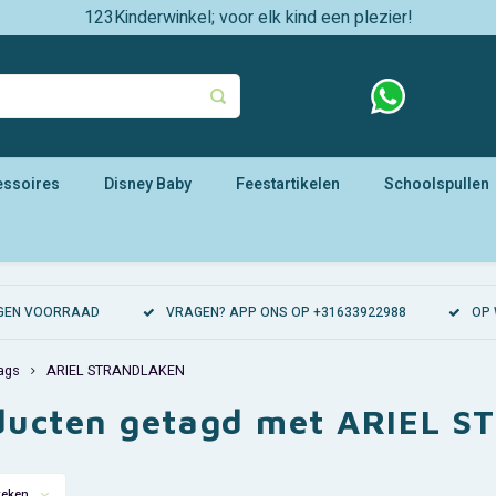
123Kinderwinkel; voor elk kind een plezier!
essoires
Disney Baby
Feestartikelen
Schoolspullen
EIGEN VOORRAAD
VRAGEN? APP ONS OP +31633922988
OP 
ags
ARIEL STRANDLAKEN
ducten getagd met ARIEL 
keken