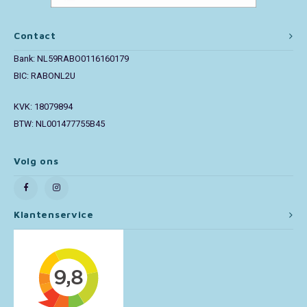
Paw Patrol
Contact
Bank: NL59RABO0116160179
Peppa Pig
BIC: RABONL2U
Pluto
KVK: 18079894
BTW: NL001477755B45
Pokemon
Volg ons
Sonic the Hedgehog
Spiderman
Klantenservice
Star Wars
Super Mario
Thomas de Trein