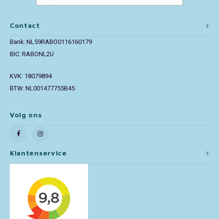
Paw Patrol
Contact
Bank: NL59RABO0116160179
Peppa Pig
BIC: RABONL2U
Pluto
KVK: 18079894
BTW: NL001477755B45
Pokemon
Volg ons
Sonic the Hedgehog
Spiderman
Klantenservice
Star Wars
Super Mario
Thomas de Trein