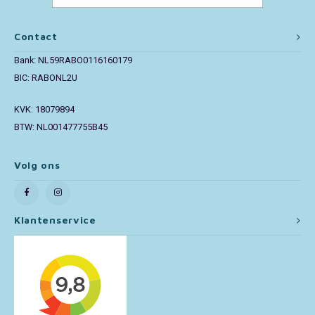
Paw Patrol
Contact
Bank: NL59RABO0116160179
Peppa Pig
BIC: RABONL2U
Pluto
KVK: 18079894
BTW: NL001477755B45
Pokemon
Volg ons
Sonic the Hedgehog
Spiderman
Klantenservice
Star Wars
Super Mario
Thomas de Trein