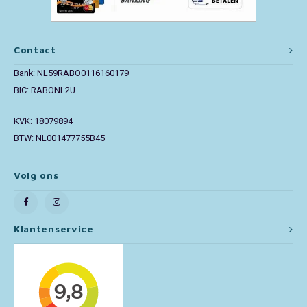
Paw Patrol
Contact
Peppa Pig
Bank: NL59RABO0116160179
BIC: RABONL2U
Pluto
KVK: 18079894
Pokemon
BTW: NL001477755B45
Sonic the Hedgehog
Volg ons
Spiderman
Klantenservice
Star Wars
Super Mario
Thomas de Trein