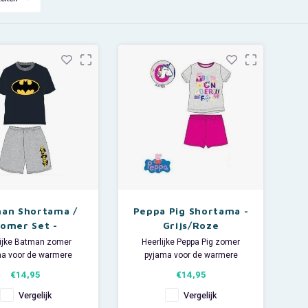
an Shortama /
Peppa Pig Shortama -
omer Set -
Grijs/Roze
Zwart/Grijs
lijke Batman zomer
Heerlijke Peppa Pig zomer
a voor de warmere
pyjama voor de warmere
nachten.
nachten. Deze leuke Peppa Big
€14,95
€14,95
Deze leuke DC
meisjes shortama heeft korte
jongens shortama heeft
mouwen en een short. De
Vergelijk
Vergelijk
mouwen en een short.
kinder shortama is ook