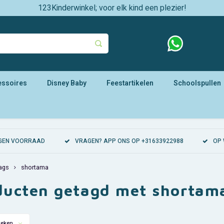
123Kinderwinkel; voor elk kind een plezier!
essoires
Disney Baby
Feestartikelen
Schoolspullen
EIGEN VOORRAAD
VRAGEN? APP ONS OP +31633922988
OP 
ags
shortama
ducten getagd met shortam
keken