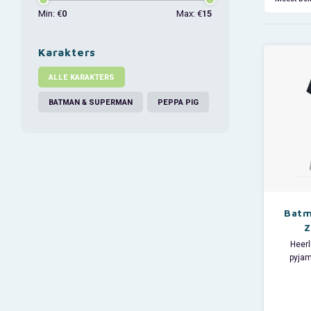
Min: €
0
Max: €
15
Karakters
ALLE KARAKTERS
BATMAN & SUPERMAN
PEPPA PIG
Batm
Z
Heer
pyjam
Comics 
korte 