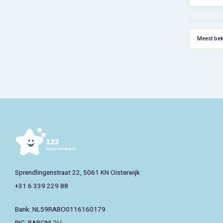
De kin
supe
ti
Meest be
​Mate
Grijze 
Sprendlingenstraat 22, 5061 KN Oisterwijk
+31 6 339 229 88
Bank: NL59RABO0116160179