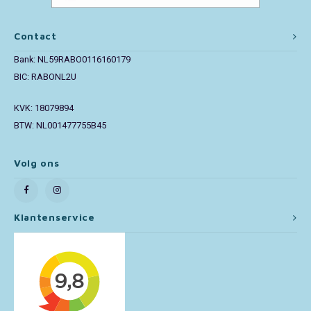
Paw Patrol
Contact
Bank: NL59RABO0116160179
Peppa Pig
BIC: RABONL2U
Pluto
KVK: 18079894
BTW: NL001477755B45
Pokemon
Volg ons
Sonic the Hedgehog
Spiderman
Klantenservice
Star Wars
Super Mario
Thomas de Trein