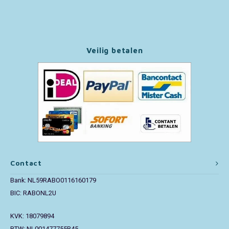
Paw Patrol
Peppa Pig
Veilig betalen
Pluto
Pokemon
Sonic the Hedgehog
Spiderman
Contact
Star Wars
Bank: NL59RABO0116160179
BIC: RABONL2U
Super Mario
KVK: 18079894
Thomas de Trein