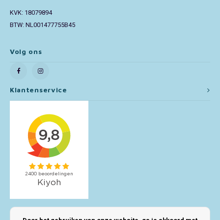
KVK: 18079894
Toy Story
BTW: NL001477755B45
Turtles (TMNT)
Volg ons
Vaiana
Klantenservice
Wish
Mijn account