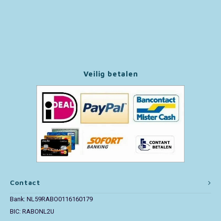
Paw Patrol
Peppa Pig
Pluto
Veilig betalen
Pokemon
Sonic the Hedgehog
Spiderman
Star Wars
Contact
Super Mario
Bank: NL59RABO0116160179
BIC: RABONL2U
Thomas de Trein