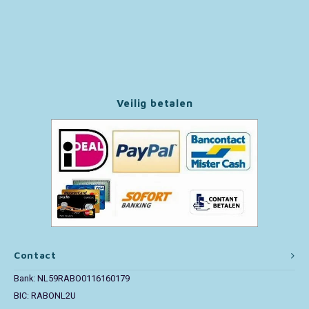
Paw Patrol
Peppa Pig
Pluto
Veilig betalen
Pokemon
Sonic the Hedgehog
Spiderman
Star Wars
Contact
Super Mario
Bank: NL59RABO0116160179
BIC: RABONL2U
Thomas de Trein