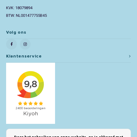
KVK: 18079894
Toy Story
BTW: NL001477755B45
Turtles (TMNT)
Volg ons
Vaiana
Klantenservice
Wish
Mijn account