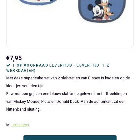
Bluey
Kinderbedden
Kokskleding
Baby Speelgoed
Disney Cars Feestartikelen
Baseball Caps & Petten
Servetten
Teens
Brandweerman Sam
Klokken & Wekkers
Mode Accessoires
Baby T-shirts
Disney Frozen Feestartikelen
Handtasjes & Schoudertasjes
Tafelkleden
Disney Cars
Kussens
Ondergoed & Sokken
Luiertassen
Disney Princess Feestartikelen
Horloges
Wegwerp Servies
Disney Frozen
Lampen
Onesies
Knuffeltjes
Gaby's Poppenhuis Feestartikelen
Paraplu's, Regenjassen en Regenlaarzen
€7,95
Disney Princess
Muurstickers, Raamstickers & Posters
Pyjama's & Shortama's
Rompertjes
Lilo & Stitch Feestartikelen
Plaids
1 OP VOORRAAD
LEVERTIJD - LEVERTIJD: 1-2
WERKDAG(EN)
Met deze superleuke set van 2 slabbetjes van Disney is knoeien op de
Dombo
Opbergmanden & opbergboxen
Pantoffels
Slabbetjes
Mickey Mouse Feestartikelen
Portemonnees
kleertjes verleden tijd.
Er wordt een grijs en een blauw slabbetje geleverd met afbeeldingen
Donald Duck
Opbergrekken en speelgoedkisten
Regenjassen & Regenlaarzen
Minecraft Feestartikelen
Slaapmaskers
van Mickey Mouse, Pluto en Donald Duck. Aan de achterkant zit een
klittenband sluiting.
Gabby's Poppenhuis
Prullenbakken
Sweaters & Hoodies
Minions Feestartikelen
Slaapzakken
M
Lees meer
Hello Kitty
Slaapzakken & Readynaps
T-shirts & Longsleeves
Minnie Mouse Feestartikelen
Toilettassen & Verzorging