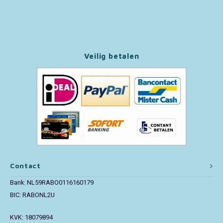
Paw Patrol
Peppa Pig
Veilig betalen
Pluto
Pokemon
Sonic the Hedgehog
Spiderman
Contact
Star Wars
Bank: NL59RABO0116160179
Super Mario
BIC: RABONL2U
KVK: 18079894
Thomas de Trein