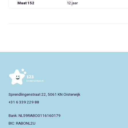
Maat 152
12 jaar
Sprendlingenstraat 22, 5061 KN Oisterwijk
+31 6 339 229 88
Bank: NL59RABO0116160179
BIC: RABONL2U