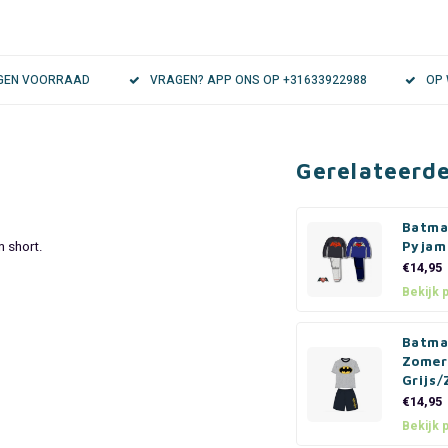
EIGEN VOORRAAD
VRAGEN? APP ONS OP +31633922988
OP 
Gerelateerd
Batma
n short.
Pyjam
€14,95
.
Bekijk 
Batma
Zomer
Grijs
€14,95
Bekijk 