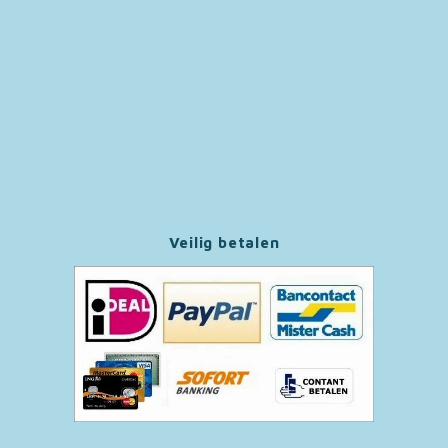
Paw Patrol
Peppa Pig
Pluto
Pokemon
Veilig betalen
Sonic the Hedgehog
Spiderman
Star Wars
Super Mario
Thomas de Trein