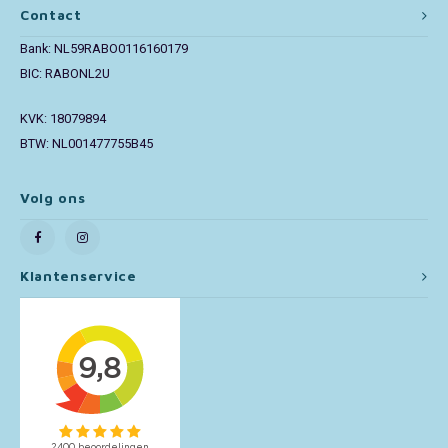
Contact
Toy Story
Bank: NL59RABO0116160179
BIC: RABONL2U
Turtles (TMNT)
KVK: 18079894
Vaiana
BTW: NL001477755B45
Wish
Volg ons
Klantenservice