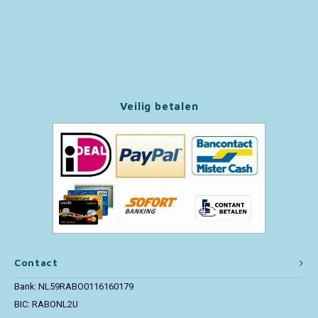
Paw Patrol
Peppa Pig
Pluto
Veilig betalen
Pokemon
Sonic the Hedgehog
Spiderman
Star Wars
Contact
Super Mario
Bank: NL59RABO0116160179
BIC: RABONL2U
Thomas de Trein