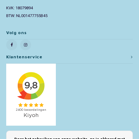
KVK: 18079894
Toy Story
BTW: NL001477755B45
Turtles (TMNT)
Volg ons
Vaiana
Klantenservice
Wish
Mijn account