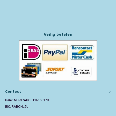
Paw Patrol
Peppa Pig
Veilig betalen
Pluto
Pokemon
Sonic the Hedgehog
Spiderman
Star Wars
Contact
Bank: NL59RABO0116160179
Super Mario
BIC: RABONL2U
Thomas de Trein