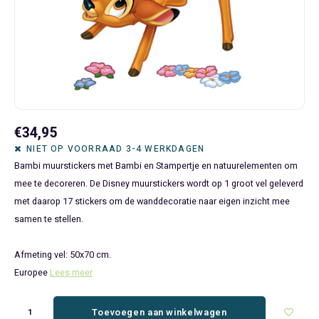
Bluey
Kinderbedden
Kokskleding
Baby Speelgoed
Disney Cars Feestartikelen
Baseball Caps & Petten
Servetten
Teens
Brandweerman Sam
Klokken & Wekkers
Mode Accessoires
Baby T-shirts
Disney Frozen Feestartikelen
Handtasjes & Schoudertasjes
Tafelkleden
Disney Cars
Kussens
Ondergoed & Sokken
Luiertassen
Disney Princess Feestartikelen
Horloges
Wegwerp Servies
Disney Frozen
Lampen
Onesies
Knuffeltjes
Gaby's Poppenhuis Feestartikelen
Paraplu's, Regenjassen en Regenlaarzen
€34,95
Disney Princess
Muurstickers, Raamstickers & Posters
Pyjama's & Shortama's
Rompertjes
Lilo & Stitch Feestartikelen
Plaids
NIET OP VOORRAAD 3-4 WERKDAGEN
Bambi muurstickers met Bambi en Stampertje en natuurelementen om
Dombo
Opbergmanden & opbergboxen
Pantoffels
Slabbetjes
Mickey Mouse Feestartikelen
Portemonnees
mee te decoreren. De Disney muurstickers wordt op 1 groot vel geleverd
met daarop 17 stickers om de wanddecoratie naar eigen inzicht mee
Donald Duck
Opbergrekken en speelgoedkisten
Regenjassen & Regenlaarzen
Minecraft Feestartikelen
Slaapmaskers
samen te stellen.
Gabby's Poppenhuis
Prullenbakken
Sweaters & Hoodies
Minions Feestartikelen
Slaapzakken
Afmeting vel: 50x70 cm.
Europee
Lees meer
Hello Kitty
Slaapzakken & Readynaps
T-shirts & Longsleeves
Minnie Mouse Feestartikelen
Toilettassen & Verzorging
Toevoegen aan winkelwagen