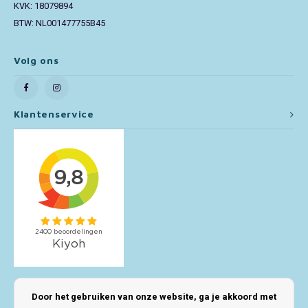
KVK: 18079894
BTW: NL001477755B45
Toy Story
Turtles (TMNT)
Volg ons
Vaiana
Klantenservice
Wish
Mijn account
Door het gebruiken van onze website, ga je akkoord met