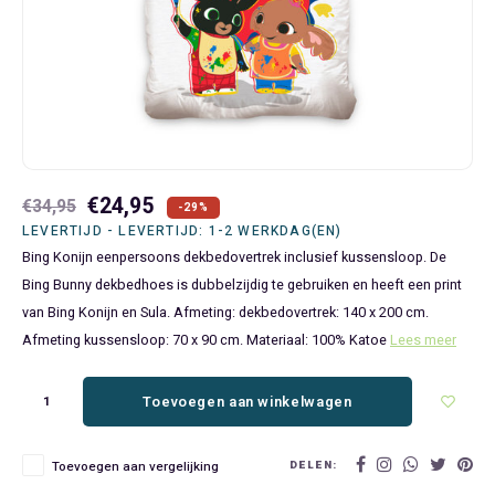
Bluey
Kinderbedden
Kokskleding
Baby Speelgoed
Disney Cars Feestartikelen
Baseball Caps & Petten
Servetten
Teens
Brandweerman Sam
Klokken & Wekkers
Mode Accessoires
Baby T-shirts
Disney Frozen Feestartikelen
Handtasjes & Schoudertasjes
Tafelkleden
Disney Cars
Kussens
Ondergoed & Sokken
Luiertassen
Disney Princess Feestartikelen
Horloges
Wegwerp Servies
Disney Frozen
Lampen
Onesies
Knuffeltjes
Gaby's Poppenhuis Feestartikelen
Paraplu's, Regenjassen en Regenlaarzen
€24,95
€34,95
-29%
Disney Princess
Muurstickers, Raamstickers & Posters
Pyjama's & Shortama's
Rompertjes
Lilo & Stitch Feestartikelen
Plaids
LEVERTIJD - LEVERTIJD: 1-2 WERKDAG(EN)
Bing Konijn eenpersoons dekbedovertrek inclusief kussensloop. De
Dombo
Opbergmanden & opbergboxen
Pantoffels
Slabbetjes
Mickey Mouse Feestartikelen
Portemonnees
Bing Bunny dekbedhoes is dubbelzijdig te gebruiken en heeft een print
van Bing Konijn en Sula. Afmeting: dekbedovertrek: 140 x 200 cm.
Donald Duck
Opbergrekken en speelgoedkisten
Regenjassen & Regenlaarzen
Minecraft Feestartikelen
Slaapmaskers
Afmeting kussensloop: 70 x 90 cm. Materiaal: 100% Katoe
Lees meer
Gabby's Poppenhuis
Prullenbakken
Sweaters & Hoodies
Minions Feestartikelen
Slaapzakken
Toevoegen aan winkelwagen
Hello Kitty
Slaapzakken & Readynaps
T-shirts & Longsleeves
Minnie Mouse Feestartikelen
Toilettassen & Verzorging
DELEN:
Toevoegen aan vergelijking