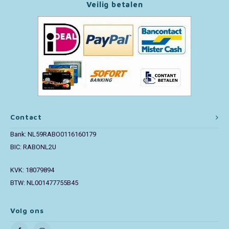
Veilig betalen
Paw Patrol
Peppa Pig
Pluto
Pokemon
Contact
Sonic the Hedgehog
Bank: NL59RABO0116160179
BIC: RABONL2U
Spiderman
KVK: 18079894
Star Wars
BTW: NL001477755B45
Super Mario
Volg ons
Thomas de Trein