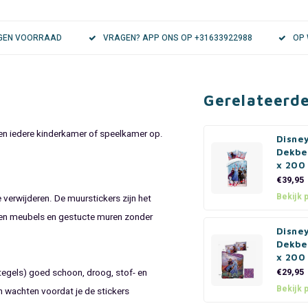
EIGEN VOORRAAD
VRAGEN? APP ONS OP +31633922988
OP 
Gerelateerd
en iedere kinderkamer of speelkamer op.
Disne
Dekbe
x 200
€39,95
Bekijk 
 verwijderen. De muurstickers zijn het
 en meubels en gestucte muren zonder
Disne
Dekbe
x 200
 tegels) goed schoon, droog, stof- en
€29,95
Bekijk 
en wachten voordat je de stickers