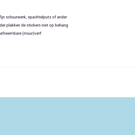
ijn schuurwerk, spachtelputz of ander
rder plakken de stickers niet op behang
 afneembare (muur)verf.