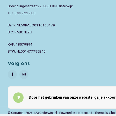
Sprendlingenstraat 22, 5061 KN Oisterwijk
+31 6 339 229 88
Bank: NL59RABO0116160179
BIC: RABONL2U
KVK: 18079894
BTW: NL001477755B45
Volg ons
Door het gebruiken van onze website, ga je akkoo
© Copyright 2026 123Kinderwinkel - Powered by
Lightspeed
- Theme by
Sho