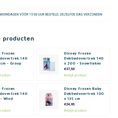
WERKDAGEN VÓÓR 13:00 UUR BESTELD, DEZELFDE DAG VERZONDEN
e producten
y Frozen
Disney Frozen
dovertrek 140
Dekbedovertrek 140
 cm - Group
x 200 - Snowflakes
€37,50
product
Bekijk product
y Frozen
Disney Frozen Baby
dovertrek 140
Dekbedovertrek 100
 - Wind
x 135 cm
€24,95
product
Bekijk product