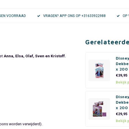
EIGEN VOORRAAD
VRAGEN? APP ONS OP +31633922988
OP 
Gerelateerd
et
Anna, Elsa, Olaf, Sven en Kristoff.
Disne
Dekbe
x 200
€39,95
Bekijk 
Disne
Dekbe
x 200
€29,95
Bekijk 
spons worden verwijderd).