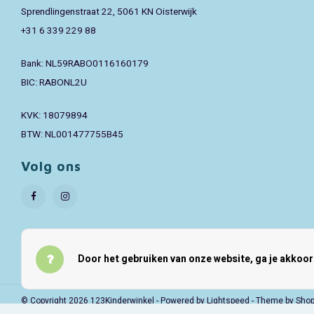
Sprendlingenstraat 22, 5061 KN Oisterwijk
+31 6 339 229 88
Bank: NL59RABO0116160179
BIC: RABONL2U
KVK: 18079894
BTW: NL001477755B45
Volg ons
Door het gebruiken van onze website, ga je akkoo
© Copyright 2026 123Kinderwinkel - Powered by
Lightspeed
- Theme by
Sho