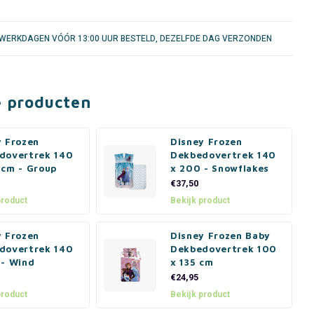
WERKDAGEN VÓÓR 13:00 UUR BESTELD, DEZELFDE DAG VERZONDEN
e producten
y Frozen
Disney Frozen
dovertrek 140
Dekbedovertrek 140
 cm - Group
x 200 - Snowflakes
€37,50
product
Bekijk product
y Frozen
Disney Frozen Baby
dovertrek 140
Dekbedovertrek 100
 - Wind
x 135 cm
€24,95
product
Bekijk product