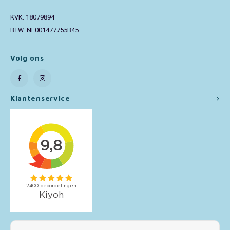
KVK: 18079894
Toy Story
BTW: NL001477755B45
Turtles (TMNT)
Volg ons
Vaiana
Wish
Klantenservice
Mijn account