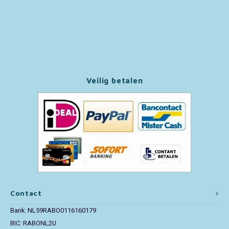
Paw Patrol
Peppa Pig
Pluto
Veilig betalen
Pokemon
Sonic the Hedgehog
Spiderman
Star Wars
Contact
Super Mario
Bank: NL59RABO0116160179
BIC: RABONL2U
Thomas de Trein