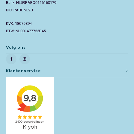
Bank: NL59RABO0116160179
BIC: RABONL2U
Toy Story
KVK: 18079894
Turtles (TMNT)
BTW: NL001477755B45
Vaiana
Volg ons
Wish
Klantenservice