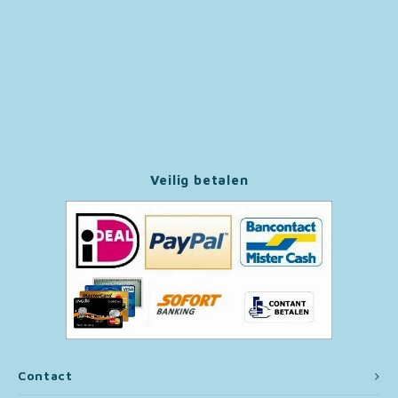
Paw Patrol
Peppa Pig
Pluto
Pokemon
Veilig betalen
Sonic the Hedgehog
Spiderman
Star Wars
Super Mario
Contact
Thomas de Trein