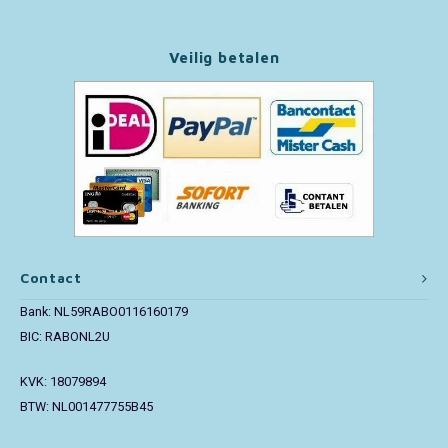
Paw Patrol
Veilig betalen
Peppa Pig
Pluto
Pokemon
Sonic the Hedgehog
Contact
Spiderman
Bank: NL59RABO0116160179
BIC: RABONL2U
Star Wars
KVK: 18079894
Super Mario
BTW: NL001477755B45
Thomas de Trein