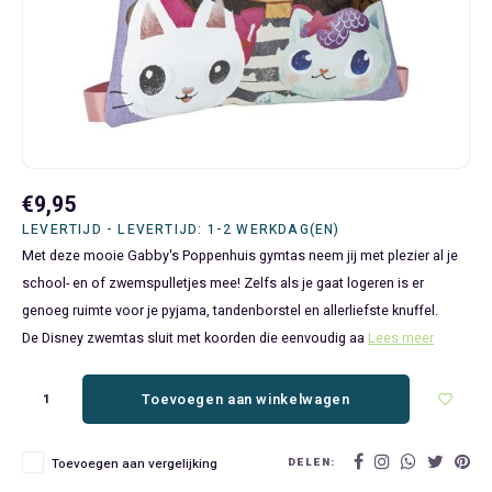
Bluey
Kinderbedden
Kokskleding
Baby Speelgoed
Disney Cars Feestartikelen
Baseball Caps & Petten
Servetten
Teens
Brandweerman Sam
Klokken & Wekkers
Mode Accessoires
Baby T-shirts
Disney Frozen Feestartikelen
Handtasjes & Schoudertasjes
Tafelkleden
Disney Cars
Kussens
Ondergoed & Sokken
Luiertassen
Disney Princess Feestartikelen
Horloges
Wegwerp Servies
Disney Frozen
Lampen
Onesies
Knuffeltjes
Gaby's Poppenhuis Feestartikelen
Paraplu's, Regenjassen en Regenlaarzen
€9,95
Disney Princess
Muurstickers, Raamstickers & Posters
Pyjama's & Shortama's
Rompertjes
Lilo & Stitch Feestartikelen
Plaids
LEVERTIJD - LEVERTIJD: 1-2 WERKDAG(EN)
Met deze mooie Gabby's Poppenhuis gymtas neem jij met plezier al je
Dombo
Opbergmanden & opbergboxen
Pantoffels
Slabbetjes
Mickey Mouse Feestartikelen
Portemonnees
school- en of zwemspulletjes mee! Zelfs als je gaat logeren is er
genoeg ruimte voor je pyjama, tandenborstel en allerliefste knuffel.
Donald Duck
Opbergrekken en speelgoedkisten
Regenjassen & Regenlaarzen
Minecraft Feestartikelen
Slaapmaskers
De Disney zwemtas sluit met koorden die eenvoudig aa
Lees meer
Gabby's Poppenhuis
Prullenbakken
Sweaters & Hoodies
Minions Feestartikelen
Slaapzakken
Toevoegen aan winkelwagen
Hello Kitty
Slaapzakken & Readynaps
T-shirts & Longsleeves
Minnie Mouse Feestartikelen
Toilettassen & Verzorging
DELEN:
Toevoegen aan vergelijking