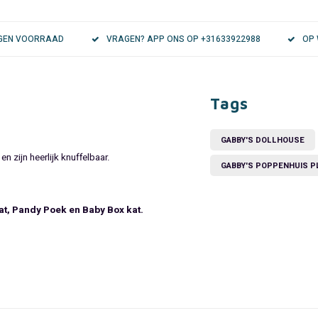
EIGEN VOORRAAD
VRAGEN? APP ONS OP +31633922988
OP 
Tags
GABBY'S DOLLHOUSE
 zijn heerlijk knuffelbaar.
GABBY'S POPPENHUIS P
kat, Pandy Poek en Baby Box kat.