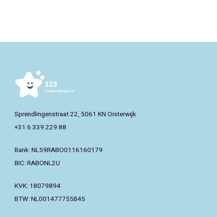
Sprendlingenstraat 22, 5061 KN Oisterwijk
+31 6 339 229 88
Bank: NL59RABO0116160179
BIC: RABONL2U
KVK: 18079894
BTW: NL001477755B45