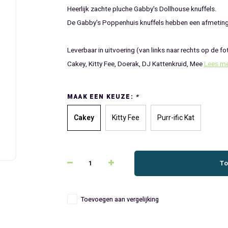
Heerlijk zachte pluche Gabby's Dollhouse knuffels.
De Gabby's Poppenhuis knuffels hebben een afmeting v
Leverbaar in uitvoering (van links naar rechts op de fo
Cakey, Kitty Fee, Doerak, DJ Kattenkruid, Mee
Lees m
MAAK EEN KEUZE:
*
Cakey
Kitty Fee
Purr-ific Kat
To
Toevoegen aan vergelijking