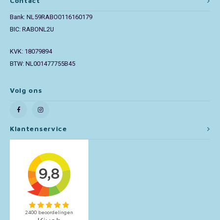
Contact
Bank: NL59RABO0116160179
Toy Story
BIC: RABONL2U
Turtles (TMNT)
KVK: 18079894
BTW: NL001477755B45
Vaiana
Volg ons
Wish
Klantenservice