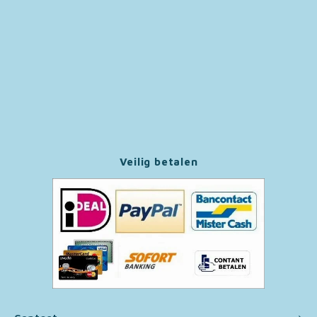
Paw Patrol
Peppa Pig
Pluto
Pokemon
Veilig betalen
Sonic the Hedgehog
Spiderman
Star Wars
Super Mario
Thomas de Trein