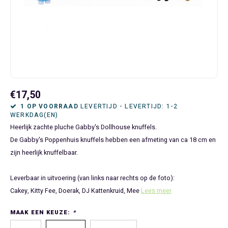
Bluey
Kinderbedden
Kokskleding
Baby Speelgoed
Disney Cars Feestartikelen
Baseball Caps & Petten
Servetten
Teens
Brandweerman Sam
Klokken & Wekkers
Mode Accessoires
Baby T-shirts
Disney Frozen Feestartikelen
Handtasjes & Schoudertasjes
Tafelkleden
Disney Cars
Kussens
Ondergoed & Sokken
Luiertassen
Disney Princess Feestartikelen
Horloges
Wegwerp Servies
Disney Frozen
Lampen
Onesies
Knuffeltjes
Gaby's Poppenhuis Feestartikelen
Paraplu's, Regenjassen en Regenlaarzen
€17,50
Disney Princess
Muurstickers, Raamstickers & Posters
Pyjama's & Shortama's
Rompertjes
Lilo & Stitch Feestartikelen
Plaids
1 OP VOORRAAD
LEVERTIJD - LEVERTIJD: 1-2
WERKDAG(EN)
Heerlijk zachte pluche Gabby's Dollhouse knuffels.
Dombo
Opbergmanden & opbergboxen
Pantoffels
Slabbetjes
Mickey Mouse Feestartikelen
Portemonnees
De Gabby's Poppenhuis knuffels hebben een afmeting van ca 18 cm en
zijn heerlijk knuffelbaar.
Donald Duck
Opbergrekken en speelgoedkisten
Regenjassen & Regenlaarzen
Minecraft Feestartikelen
Slaapmaskers
Leverbaar in uitvoering (van links naar rechts op de foto):
Gabby's Poppenhuis
Prullenbakken
Sweaters & Hoodies
Minions Feestartikelen
Slaapzakken
Cakey, Kitty Fee, Doerak, DJ Kattenkruid, Mee
Lees meer
Hello Kitty
Slaapzakken & Readynaps
T-shirts & Longsleeves
Minnie Mouse Feestartikelen
Toilettassen & Verzorging
MAAK EEN KEUZE:
*