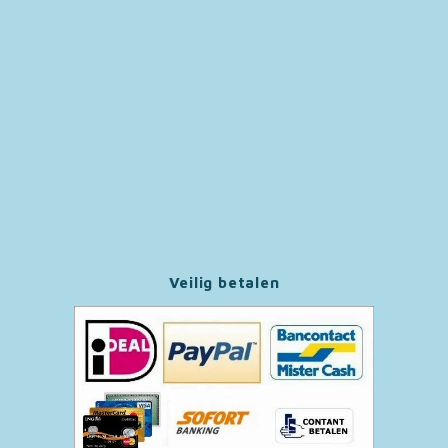
Paw Patrol
Peppa Pig
Pluto
Pokemon
Sonic the Hedgehog
Veilig betalen
Spiderman
Star Wars
Super Mario
Thomas de Trein