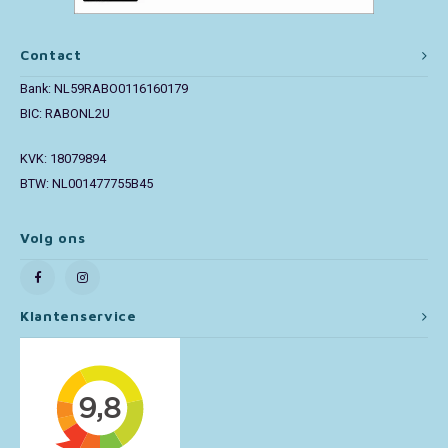
Toy Story
Contact
Turtles (TMNT)
Bank: NL59RABO0116160179
BIC: RABONL2U
Vaiana
KVK: 18079894
BTW: NL001477755B45
Wish
Volg ons
Klantenservice