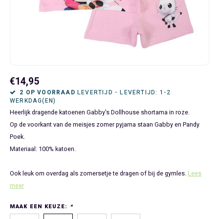
Bluey
Kinderbedden
Kokskleding
Baby Speelgoed
Disney Cars Feestartikelen
Baseball Caps & Petten
Servetten
Teens
Brandweerman Sam
Klokken & Wekkers
Mode Accessoires
Baby T-shirts
Disney Frozen Feestartikelen
Handtasjes & Schoudertasjes
Tafelkleden
Disney Cars
Kussens
Ondergoed & Sokken
Luiertassen
Disney Princess Feestartikelen
Horloges
Wegwerp Servies
Disney Frozen
Lampen
Onesies
Knuffeltjes
Gaby's Poppenhuis Feestartikelen
Paraplu's, Regenjassen en Regenlaarzen
€14,95
2 OP VOORRAAD
LEVERTIJD - LEVERTIJD: 1-2
WERKDAG(EN)
Disney Princess
Muurstickers, Raamstickers & Posters
Pyjama's & Shortama's
Rompertjes
Lilo & Stitch Feestartikelen
Plaids
Heerlijk dragende katoenen Gabby's Dollhouse shortama in roze.
Op de voorkant van de meisjes zomer pyjama staan Gabby en Pandy
Dombo
Opbergmanden & opbergboxen
Pantoffels
Slabbetjes
Mickey Mouse Feestartikelen
Portemonnees
Poek.
Materiaal: 100% katoen.
Donald Duck
Opbergrekken en speelgoedkisten
Regenjassen & Regenlaarzen
Minecraft Feestartikelen
Slaapmaskers
Gabby's Poppenhuis
Prullenbakken
Sweaters & Hoodies
Minions Feestartikelen
Slaapzakken
Ook leuk om overdag als zomersetje te dragen of bij de gymles.
Lees
meer
Hello Kitty
Slaapzakken & Readynaps
T-shirts & Longsleeves
Minnie Mouse Feestartikelen
Toilettassen & Verzorging
MAAK EEN KEUZE:
*