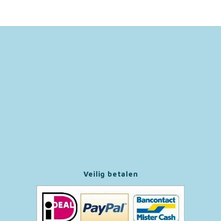
Paw Patrol
Peppa Pig
Pluto
Pokemon
Sonic the Hedgehog
Spiderman
Star Wars
Veilig betalen
Super Mario
Thomas de Trein