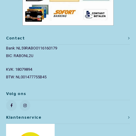
Toy Story
Turtles (TMNT)
Contact
Vaiana
Bank: NL59RABO0116160179
BIC: RABONL2U
Wish
KVK: 18079894
BTW: NL001477755B45
Volg ons
Klantenservice