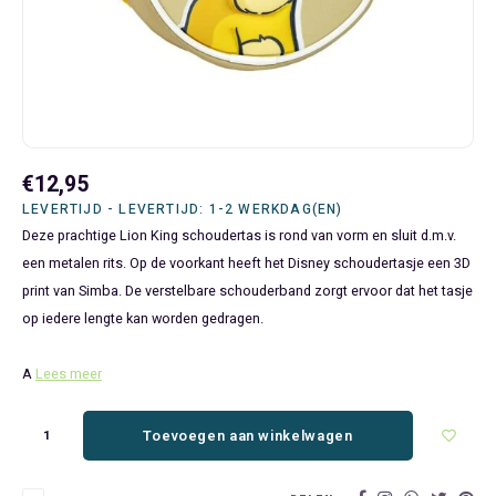
Bluey
Kinderbedden
Kokskleding
Baby Speelgoed
Disney Cars Feestartikelen
Baseball Caps & Petten
Servetten
Teens
Brandweerman Sam
Klokken & Wekkers
Mode Accessoires
Baby T-shirts
Disney Frozen Feestartikelen
Handtasjes & Schoudertasjes
Tafelkleden
Disney Cars
Kussens
Ondergoed & Sokken
Luiertassen
Disney Princess Feestartikelen
Horloges
Wegwerp Servies
Disney Frozen
Lampen
Onesies
Knuffeltjes
Gaby's Poppenhuis Feestartikelen
Paraplu's, Regenjassen en Regenlaarzen
€12,95
LEVERTIJD - LEVERTIJD: 1-2 WERKDAG(EN)
Disney Princess
Muurstickers, Raamstickers & Posters
Pyjama's & Shortama's
Rompertjes
Lilo & Stitch Feestartikelen
Plaids
Deze prachtige Lion King schoudertas is rond van vorm en sluit d.m.v.
een metalen rits. Op de voorkant heeft het Disney schoudertasje een 3D
Dombo
Opbergmanden & opbergboxen
Pantoffels
Slabbetjes
Mickey Mouse Feestartikelen
Portemonnees
print van Simba. De verstelbare schouderband zorgt ervoor dat het tasje
op iedere lengte kan worden gedragen.
Donald Duck
Opbergrekken en speelgoedkisten
Regenjassen & Regenlaarzen
Minecraft Feestartikelen
Slaapmaskers
A
Lees meer
Gabby's Poppenhuis
Prullenbakken
Sweaters & Hoodies
Minions Feestartikelen
Slaapzakken
Toevoegen aan winkelwagen
Hello Kitty
Slaapzakken & Readynaps
T-shirts & Longsleeves
Minnie Mouse Feestartikelen
Toilettassen & Verzorging