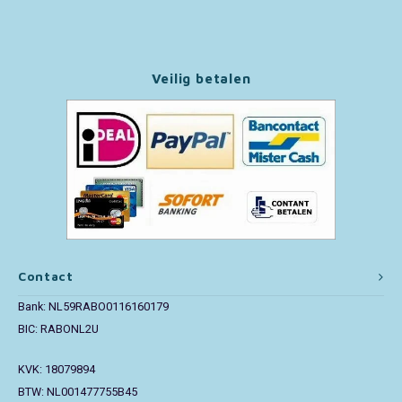
Paw Patrol
Veilig betalen
Peppa Pig
Pluto
Pokemon
Sonic the Hedgehog
Spiderman
Contact
Star Wars
Bank: NL59RABO0116160179
BIC: RABONL2U
Super Mario
KVK: 18079894
BTW: NL001477755B45
Thomas de Trein