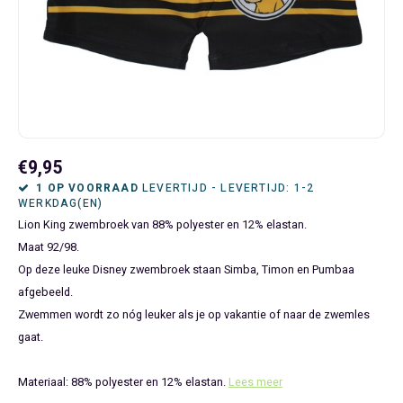
Bluey
Kinderbedden
Kokskleding
Baby Speelgoed
Disney Cars Feestartikelen
Baseball Caps & Petten
Servetten
Teens
Brandweerman Sam
Klokken & Wekkers
Mode Accessoires
Baby T-shirts
Disney Frozen Feestartikelen
Handtasjes & Schoudertasjes
Tafelkleden
Disney Cars
Kussens
Ondergoed & Sokken
Luiertassen
Disney Princess Feestartikelen
Horloges
Wegwerp Servies
Disney Frozen
Lampen
Onesies
Knuffeltjes
Gaby's Poppenhuis Feestartikelen
Paraplu's, Regenjassen en Regenlaarzen
€9,95
Disney Princess
Muurstickers, Raamstickers & Posters
Pyjama's & Shortama's
Rompertjes
Lilo & Stitch Feestartikelen
Plaids
1 OP VOORRAAD
LEVERTIJD - LEVERTIJD: 1-2
WERKDAG(EN)
Lion King zwembroek van 88% polyester en 12% elastan.
Dombo
Opbergmanden & opbergboxen
Pantoffels
Slabbetjes
Mickey Mouse Feestartikelen
Portemonnees
Maat 92/98.
Op deze leuke Disney zwembroek staan Simba, Timon en Pumbaa
Donald Duck
Opbergrekken en speelgoedkisten
Regenjassen & Regenlaarzen
Minecraft Feestartikelen
Slaapmaskers
afgebeeld.
Zwemmen wordt zo nóg leuker als je op vakantie of naar de zwemles
Gabby's Poppenhuis
Prullenbakken
Sweaters & Hoodies
Minions Feestartikelen
Slaapzakken
gaat.
Hello Kitty
Slaapzakken & Readynaps
T-shirts & Longsleeves
Minnie Mouse Feestartikelen
Toilettassen & Verzorging
Materiaal: 88% polyester en 12% elastan.
Lees meer