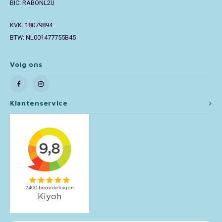
BIC: RABONL2U
Toy Story
KVK: 18079894
BTW: NL001477755B45
Turtles (TMNT)
Volg ons
Vaiana
Wish
Klantenservice