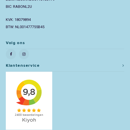
BIC: RABONL2U
Toy Story
KVK: 18079894
Turtles (TMNT)
BTW: NL001477755B45
Vaiana
Volg ons
Wish
Klantenservice