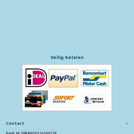
Paw Patrol
Peppa Pig
Pluto
Veilig betalen
Pokemon
Sonic the Hedgehog
Spiderman
Star Wars
Super Mario
Contact
Thomas de Trein
Bank: NL59RABO0116160179