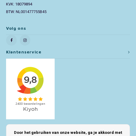
KVK: 18079894
BTW: NL001477755B45
Toy Story
Turtles (TMNT)
Volg ons
Vaiana
Klantenservice
Wish
Mijn account
Door het gebruiken van onze website, ga je akkoord met