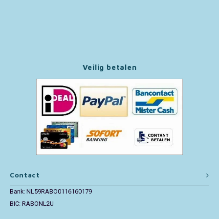
Paw Patrol
Peppa Pig
Veilig betalen
Pluto
Pokemon
Sonic the Hedgehog
Spiderman
Star Wars
Contact
Super Mario
Bank: NL59RABO0116160179
BIC: RABONL2U
Thomas de Trein