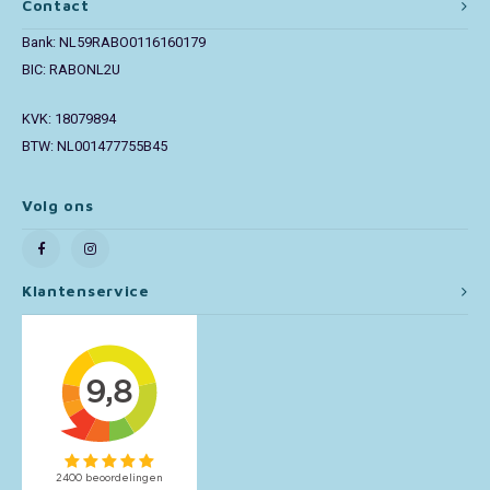
Contact
Bank: NL59RABO0116160179
Toy Story
BIC: RABONL2U
Turtles (TMNT)
KVK: 18079894
BTW: NL001477755B45
Vaiana
Wish
Volg ons
Klantenservice