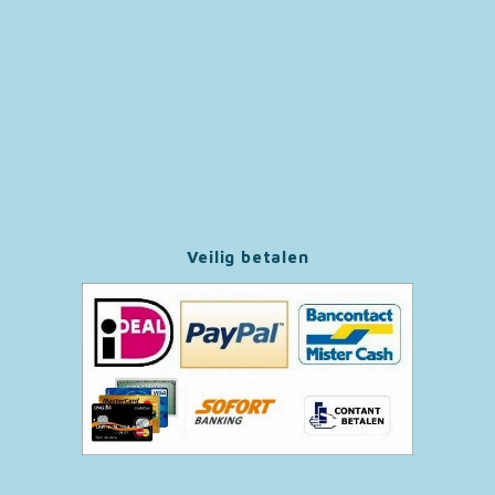
Paw Patrol
Peppa Pig
Pluto
Pokemon
Veilig betalen
Sonic the Hedgehog
Spiderman
Star Wars
Super Mario
Thomas de Trein