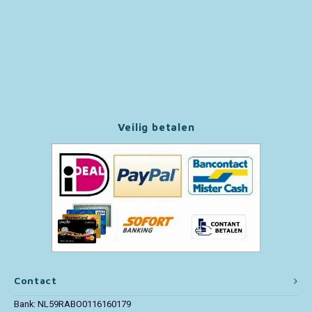
Paw Patrol
Peppa Pig
Pluto
Veilig betalen
Pokemon
Sonic the Hedgehog
Spiderman
Star Wars
Super Mario
Contact
Bank: NL59RABO0116160179
Thomas de Trein