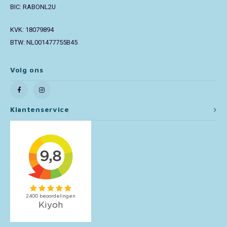
BIC: RABONL2U
Toy Story
KVK: 18079894
BTW: NL001477755B45
Turtles (TMNT)
Vaiana
Volg ons
Wish
Klantenservice