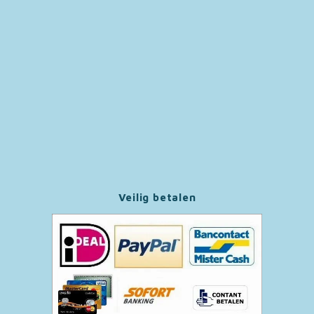
Paw Patrol
Peppa Pig
Pluto
Pokemon
Sonic the Hedgehog
Veilig betalen
Spiderman
Star Wars
Super Mario
Thomas de Trein