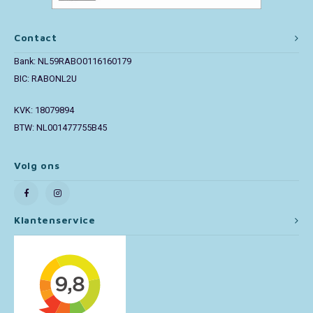
Toy Story
Contact
Bank: NL59RABO0116160179
Turtles (TMNT)
BIC: RABONL2U
Vaiana
KVK: 18079894
BTW: NL001477755B45
Wish
Volg ons
Klantenservice