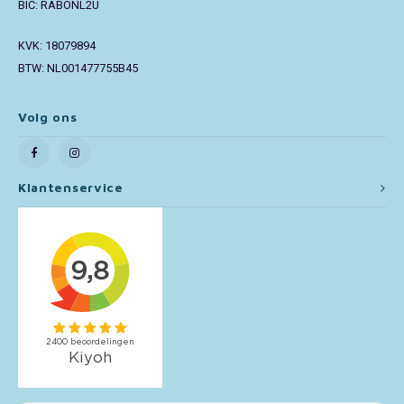
BIC: RABONL2U
Toy Story
KVK: 18079894
BTW: NL001477755B45
Turtles (TMNT)
Volg ons
Vaiana
Wish
Klantenservice