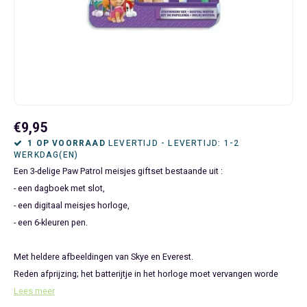
Bluey
Kinderbedden
Kokskleding
Baby Speelgoed
Disney Cars Feestartikelen
Baseball Caps & Petten
Servetten
Teens
Brandweerman Sam
Klokken & Wekkers
Mode Accessoires
Baby T-shirts
Disney Frozen Feestartikelen
Handtasjes & Schoudertasjes
Tafelkleden
Disney Cars
Kussens
Ondergoed & Sokken
Luiertassen
Disney Princess Feestartikelen
Horloges
Wegwerp Servies
Disney Frozen
Lampen
Onesies
Knuffeltjes
Gaby's Poppenhuis Feestartikelen
Paraplu's, Regenjassen en Regenlaarzen
€9,95
Disney Princess
Muurstickers, Raamstickers & Posters
Pyjama's & Shortama's
Rompertjes
Lilo & Stitch Feestartikelen
Plaids
1 OP VOORRAAD
LEVERTIJD - LEVERTIJD: 1-2
WERKDAG(EN)
Een 3-delige Paw Patrol meisjes giftset bestaande uit :
Dombo
Opbergmanden & opbergboxen
Pantoffels
Slabbetjes
Mickey Mouse Feestartikelen
Portemonnees
- een dagboek met slot,
- een digitaal meisjes horloge,
Donald Duck
Opbergrekken en speelgoedkisten
Regenjassen & Regenlaarzen
Minecraft Feestartikelen
Slaapmaskers
- een 6-kleuren pen.
Gabby's Poppenhuis
Prullenbakken
Sweaters & Hoodies
Minions Feestartikelen
Slaapzakken
Met heldere afbeeldingen van Skye en Everest.
Reden afprijzing; het batterijtje in het horloge moet vervangen worde
Hello Kitty
Slaapzakken & Readynaps
T-shirts & Longsleeves
Minnie Mouse Feestartikelen
Toilettassen & Verzorging
Lees meer