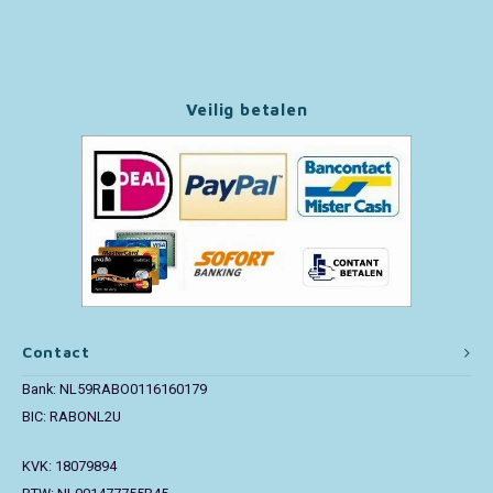
Paw Patrol
Peppa Pig
Veilig betalen
Pluto
Pokemon
Sonic the Hedgehog
Spiderman
Contact
Star Wars
Bank: NL59RABO0116160179
BIC: RABONL2U
Super Mario
KVK: 18079894
Thomas de Trein