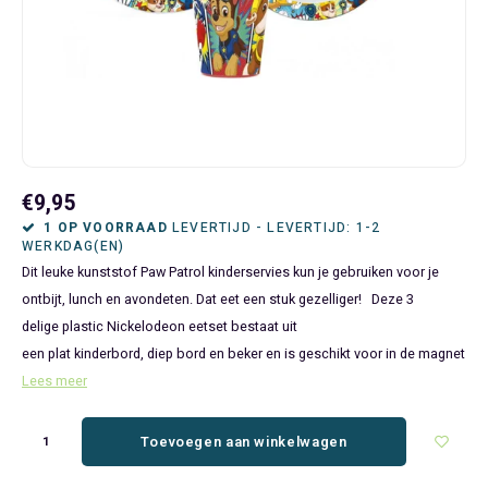
Bluey
Kinderbedden
Kokskleding
Baby Speelgoed
Disney Cars Feestartikelen
Baseball Caps & Petten
Servetten
Teens
Brandweerman Sam
Klokken & Wekkers
Mode Accessoires
Baby T-shirts
Disney Frozen Feestartikelen
Handtasjes & Schoudertasjes
Tafelkleden
Disney Cars
Kussens
Ondergoed & Sokken
Luiertassen
Disney Princess Feestartikelen
Horloges
Wegwerp Servies
Disney Frozen
Lampen
Onesies
Knuffeltjes
Gaby's Poppenhuis Feestartikelen
Paraplu's, Regenjassen en Regenlaarzen
€9,95
Disney Princess
Muurstickers, Raamstickers & Posters
Pyjama's & Shortama's
Rompertjes
Lilo & Stitch Feestartikelen
Plaids
1 OP VOORRAAD
LEVERTIJD - LEVERTIJD: 1-2
WERKDAG(EN)
Dit leuke kunststof Paw Patrol kinderservies kun je gebruiken voor je
Dombo
Opbergmanden & opbergboxen
Pantoffels
Slabbetjes
Mickey Mouse Feestartikelen
Portemonnees
ontbijt, lunch en avondeten. Dat eet een stuk gezelliger! Deze 3
delige plastic Nickelodeon eetset bestaat uit
Donald Duck
Opbergrekken en speelgoedkisten
Regenjassen & Regenlaarzen
Minecraft Feestartikelen
Slaapmaskers
een plat kinderbord, diep bord en beker en is geschikt voor in de magnet
Lees meer
Gabby's Poppenhuis
Prullenbakken
Sweaters & Hoodies
Minions Feestartikelen
Slaapzakken
Hello Kitty
Slaapzakken & Readynaps
T-shirts & Longsleeves
Minnie Mouse Feestartikelen
Toilettassen & Verzorging
Toevoegen aan winkelwagen