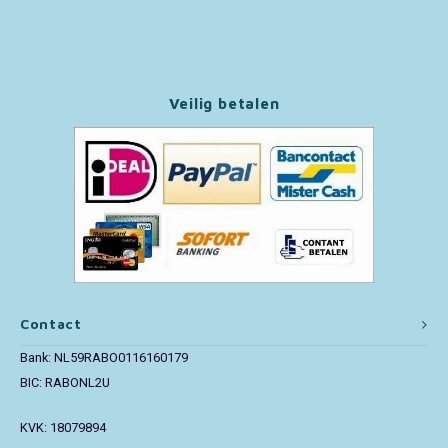
Paw Patrol
Peppa Pig
Veilig betalen
Pluto
Pokemon
Sonic the Hedgehog
Spiderman
Contact
Star Wars
Bank: NL59RABO0116160179
BIC: RABONL2U
Super Mario
KVK: 18079894
Thomas de Trein