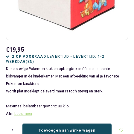
Bluey
Kinderbedden
Kokskleding
Baby Speelgoed
Disney Cars Feestartikelen
Baseball Caps & Petten
Servetten
Teens
Brandweerman Sam
Klokken & Wekkers
Mode Accessoires
Baby T-shirts
Disney Frozen Feestartikelen
Handtasjes & Schoudertasjes
Tafelkleden
Disney Cars
Kussens
Ondergoed & Sokken
Luiertassen
Disney Princess Feestartikelen
Horloges
Wegwerp Servies
Disney Frozen
Lampen
Onesies
Knuffeltjes
Gaby's Poppenhuis Feestartikelen
Paraplu's, Regenjassen en Regenlaarzen
€19,95
2 OP VOORRAAD
LEVERTIJD - LEVERTIJD: 1-2
WERKDAG(EN)
Disney Princess
Muurstickers, Raamstickers & Posters
Pyjama's & Shortama's
Rompertjes
Lilo & Stitch Feestartikelen
Plaids
Deze stevige Pokemon kruk en opbergbox in één is een echte
blikvanger in de kinderkamer. Met een afbeelding van al je favoriete
Dombo
Opbergmanden & opbergboxen
Pantoffels
Slabbetjes
Mickey Mouse Feestartikelen
Portemonnees
Pokemon karakters.
Wordt plat ingeklapt geleverd maar is toch stevig en sterk.
Donald Duck
Opbergrekken en speelgoedkisten
Regenjassen & Regenlaarzen
Minecraft Feestartikelen
Slaapmaskers
Gabby's Poppenhuis
Prullenbakken
Sweaters & Hoodies
Minions Feestartikelen
Slaapzakken
Maximaal belastbaar gewicht: 80 kilo.
Afm
Lees meer
Hello Kitty
Slaapzakken & Readynaps
T-shirts & Longsleeves
Minnie Mouse Feestartikelen
Toilettassen & Verzorging
Toevoegen aan winkelwagen