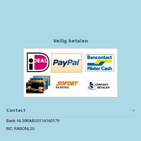
Paw Patrol
Peppa Pig
Veilig betalen
Pluto
Pokemon
Sonic the Hedgehog
Spiderman
Star Wars
Contact
Bank: NL59RABO0116160179
Super Mario
BIC: RABONL2U
Thomas de Trein