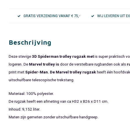
GRATIS VERZENDING VANAF € 75,-
WIJ LEVEREN UIT 
Beschrijving
Deze stevige
3D Spiderman trolley rugzak met
is super praktisch vo
logeren. De
Marvel trolley is
door de verstelbare rugbanden ook als
r
print met
Spider-Man
. De Marvel trolley rugzak
heeft één hoofdvak
uitschuifbare telescopische trekstang.
Materiaal: 100% polyester.
De rugzak heeft een afmeting van ca H32 x B26 x D11 cm.
Inhoud: 9,152 liter.
Maten zijn gemeten zonder uitschuifbare handgreep.