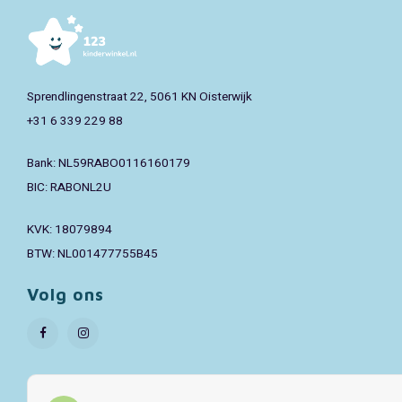
Sprendlingenstraat 22, 5061 KN Oisterwijk
+31 6 339 229 88
Bank: NL59RABO0116160179
BIC: RABONL2U
KVK: 18079894
BTW: NL001477755B45
Volg ons