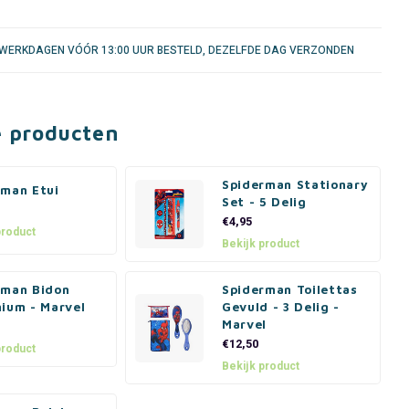
WERKDAGEN VÓÓR 13:00 UUR BESTELD, DEZELFDE DAG VERZONDEN
e producten
Spiderman Stationary
rman Etui
Set - 5 Delig
€4,95
product
Bekijk product
rman Bidon
Spiderman Toilettas
nium - Marvel
Gevuld - 3 Delig -
Marvel
€12,50
product
Bekijk product