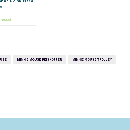
rman Reiskussen
el
product
OUSE
MINNIE MOUSE REISKOFFER
MINNIE MOUSE TROLLEY