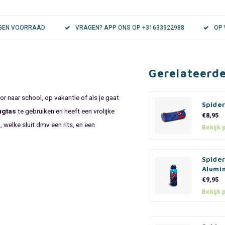
EIGEN VOORRAAD
VRAGEN? APP ONS OP +31633922988
OP 
Gerelateerd
or naar school, op vakantie of als je gaat
Spide
ugtas
te gebruiken en heeft een vrolijke
€8,95
, welke sluit dmv een rits, en een
Bekijk 
Spide
Alumi
€9,95
Bekijk 