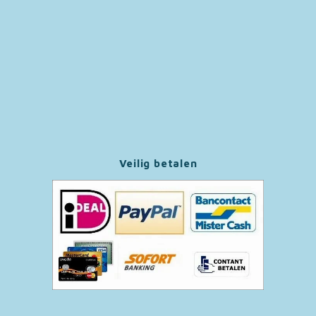
Paw Patrol
Peppa Pig
Pluto
Pokemon
Veilig betalen
Sonic the Hedgehog
Spiderman
Star Wars
Super Mario
Thomas de Trein