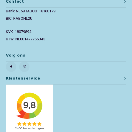
Contact
Bank: NL59RABO0116160179
Toy Story
BIC: RABONL2U
Turtles (TMNT)
KVK: 18079894
BTW: NL001477755B45
Vaiana
Wish
Volg ons
Klantenservice