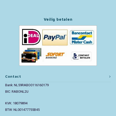
Paw Patrol
Veilig betalen
Peppa Pig
Pluto
Pokemon
Sonic the Hedgehog
Spiderman
Contact
Bank: NL59RABO0116160179
Star Wars
BIC: RABONL2U
Super Mario
KVK: 18079894
BTW: NL001477755B45
Thomas de Trein