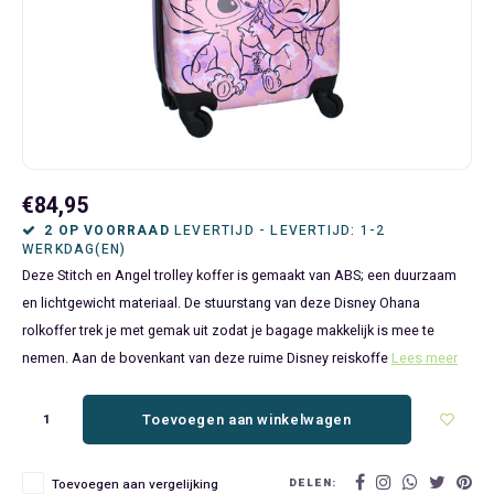
Bluey
Kinderbedden
Kokskleding
Baby Speelgoed
Disney Cars Feestartikelen
Baseball Caps & Petten
Servetten
Teens
Brandweerman Sam
Klokken & Wekkers
Mode Accessoires
Baby T-shirts
Disney Frozen Feestartikelen
Handtasjes & Schoudertasjes
Tafelkleden
Disney Cars
Kussens
Ondergoed & Sokken
Luiertassen
Disney Princess Feestartikelen
Horloges
Wegwerp Servies
Disney Frozen
Lampen
Onesies
Knuffeltjes
Gaby's Poppenhuis Feestartikelen
Paraplu's, Regenjassen en Regenlaarzen
€84,95
Disney Princess
Muurstickers, Raamstickers & Posters
Pyjama's & Shortama's
Rompertjes
Lilo & Stitch Feestartikelen
Plaids
2 OP VOORRAAD
LEVERTIJD - LEVERTIJD: 1-2
WERKDAG(EN)
Deze Stitch en Angel trolley koffer is gemaakt van ABS; een duurzaam
Dombo
Opbergmanden & opbergboxen
Pantoffels
Slabbetjes
Mickey Mouse Feestartikelen
Portemonnees
en lichtgewicht materiaal. De stuurstang van deze Disney Ohana
rolkoffer trek je met gemak uit zodat je bagage makkelijk is mee te
Donald Duck
Opbergrekken en speelgoedkisten
Regenjassen & Regenlaarzen
Minecraft Feestartikelen
Slaapmaskers
nemen. Aan de bovenkant van deze ruime Disney reiskoffe
Lees meer
Gabby's Poppenhuis
Prullenbakken
Sweaters & Hoodies
Minions Feestartikelen
Slaapzakken
Toevoegen aan winkelwagen
Hello Kitty
Slaapzakken & Readynaps
T-shirts & Longsleeves
Minnie Mouse Feestartikelen
Toilettassen & Verzorging
DELEN:
Toevoegen aan vergelijking