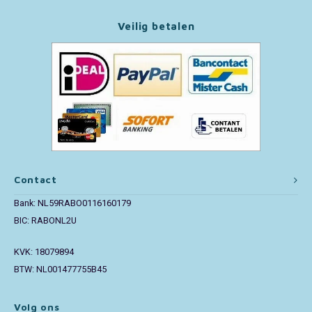
Veilig betalen
Paw Patrol
Peppa Pig
Pluto
Pokemon
Sonic the Hedgehog
Contact
Spiderman
Bank: NL59RABO0116160179
BIC: RABONL2U
Star Wars
KVK: 18079894
BTW: NL001477755B45
Super Mario
Thomas de Trein
Volg ons