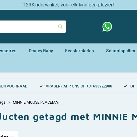
123Kinderwinkel; voor elk kind een plezier!
essoires
Disney Baby
Feestartikelen
Schoolspullen
EIGEN VOORRAAD
VRAGEN? APP ONS OP +31633922988
OP 
ags
MINNIE MOUSE PLACEMAT
ducten getagd met MINNIE
keken