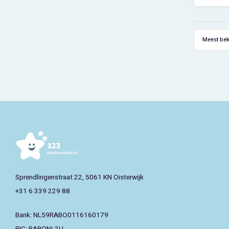
te gebru
Afmet
Meest be
Sprendlingenstraat 22, 5061 KN Oisterwijk
+31 6 339 229 88
Bank: NL59RABO0116160179