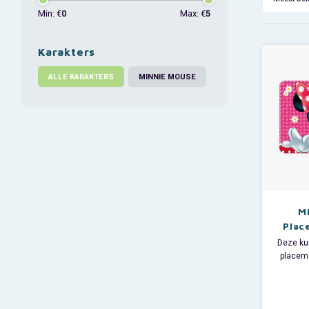
Min: €
0
Max: €
5
Karakters
ALLE KARAKTERS
MINNIE MOUSE
M
Plac
Deze ku
placem
als ond
bij 
avondet
Disney 