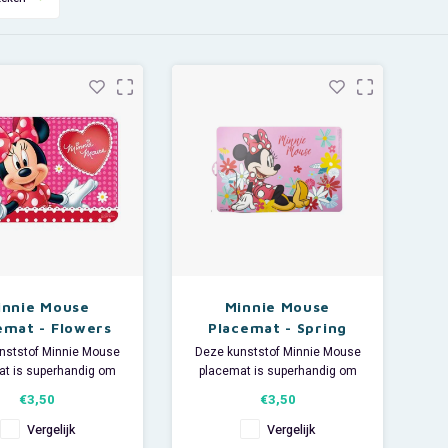
innie Mouse
Minnie Mouse
emat - Flowers
Placemat - Spring
nststof Minnie Mouse
Deze kunststof Minnie Mouse
at is superhandig om
placemat is superhandig om
erlegger te gebruiken
als onderlegger te gebruiken
€3,50
€3,50
je ontbijt, lunch of
bij je ontbijt, lunch of
en. De stevige plastic
avondeten. De stevige plastic
Vergelijk
Vergelijk
placemat is ook goed
Disney placemat is ook goed