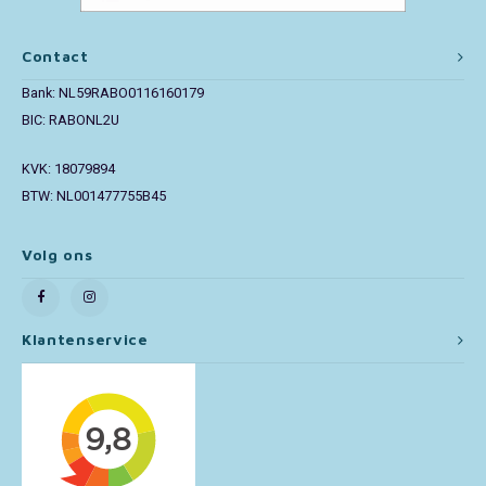
Paw Patrol
Contact
Bank: NL59RABO0116160179
Peppa Pig
BIC: RABONL2U
Pluto
KVK: 18079894
BTW: NL001477755B45
Pokemon
Volg ons
Sonic the Hedgehog
Spiderman
Klantenservice
Star Wars
Super Mario
Thomas de Trein