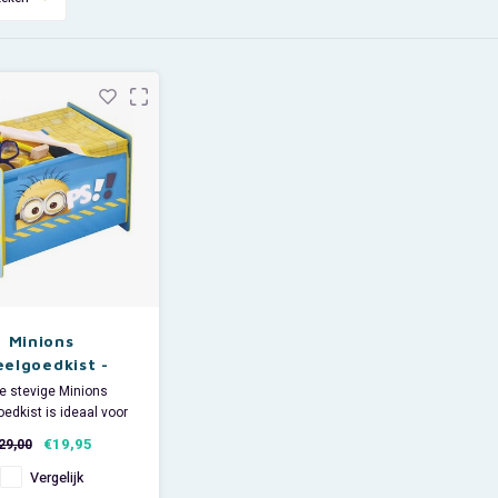
Minions
eelgoedkist -
orldsApart
e stevige Minions
edkist is ideaal voor
opbergen van al het
€19,95
29,00
ed. Past uitstekend in
pkamer of speelkamer
Vergelijk
vervaardigd van sterk