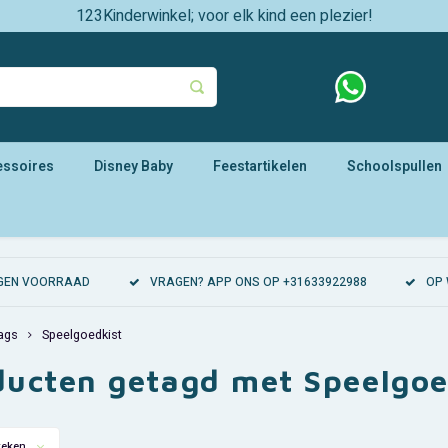
123Kinderwinkel; voor elk kind een plezier!
essoires
Disney Baby
Feestartikelen
Schoolspullen
EIGEN VOORRAAD
VRAGEN? APP ONS OP +31633922988
OP 
ags
Speelgoedkist
ducten getagd met Speelgoe
keken