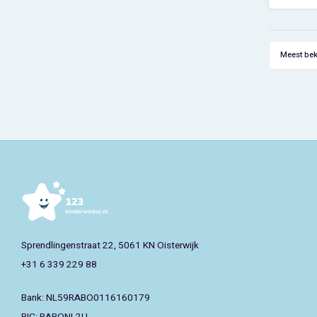
MDF
kwalit
Deze pra
Meest be
Sprendlingenstraat 22, 5061 KN Oisterwijk
+31 6 339 229 88
Bank: NL59RABO0116160179