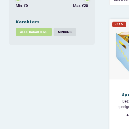
Min: €
0
Max: €
20
Karakters
-31%
ALLE KARAKTERS
MINIONS
Sp
W
Dez
speelgo
het 
€
speelgo
de slaa
en is 